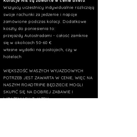
Kolacje NIE są zawarte w cenie biletu
.
Wszyscy uczestnicy indywidualnie rozliczają
swoje rachunki za jedzenie i napoje
zamówione podczas kolacji. Dodatkowe
koszty do poniesienia to:
przejazdy Autostradami - całość zamknie
się w okolicach 50-60 €
własne wydatki na postojach, czy w
hotelach
WIĘKSZOŚĆ WASZYCH WYJAZDOWYCH
POTRZEB JEST ZAWARTA W CENIE, WIĘC NA
NASZYM ROADTRIPIE BĘDZIECIE MOGLI
SKUPIĆ SIĘ NA DOBREJ ZABAWIE I
WRAŻENIACH Z JAZDY.
WAŻNE INFO!
Warunkiem realizacji niniejszego eventu
biznesowo-networkingowego jest zapisanie
się do dnia 30.06.2025 r. minimum siedmiu