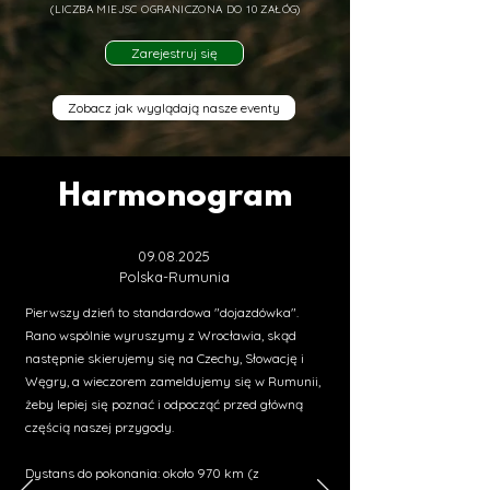
(LICZBA MIEJSC OGRANICZONA DO 10 ZAŁÓG)
Zarejestruj się
Zobacz jak wyglądają nasze eventy
Harmonogram
09.08.2
025
Polska-Rumunia
Pierwszy dzień to standardowa "dojazdówka".
Rano wspólnie wyruszymy z Wrocławia, skąd
następnie skierujemy się na Czechy, Słowację i
Węgry, a wieczorem zameldujemy się w Rumunii,
żeby lepiej się poznać i odpocząć przed główną
częścią naszej przygody.
Dystans do pokonania
: około 970 km (z