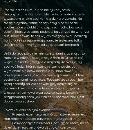
wyjazdu.
Podróż przez Rumunię to nie tylko typowo
motoryzacyjne doznania, ale także, a może i przede
wszystkim bliskie spotkania z dziką przyrodą. Na
trasie niejednokrotnie napotkamy niedźwiedzie
spacerujące w pobliżu naszych samochodów oraz
osiołki, które z odwagą podejdą, by zajrzeć do wnętrza
aut. Takie chwile, to coś wyjątkowego w skali podróży
po Europie i przypominają nam, że jesteśmy tylko
gośćmi w tych wolnych od zabudowań terenach.
Jeśli do tego pory nie mieliście z nami styczności, to
musicie wiedzieć, że wyjazdy z Born to Drive, to coś
więcej niż motoryzacyjne eskapady. To okazja, by
spotkać ludzi, którzy dzielą tę samą pasję, by
wymieniać się doświadczeniami, inspirować
nawzajem i tworzyć wyjątkowe wspomnienia, które
zostaną z nami na zawsze. Podczas tego roadtripu
będą czekały na Was chwile, gdy okaże się, że
poranna kawa smakuje lepiej w otoczeniu gór, a
wieczorne rozmowy przy soczku, czy w basenie
przypominają nam, jak ważne w podróżowaniu jest
dobre towarzystwo.
Co czeka Was na tym evencie?
• Przejedziecie trasami, których odwiedzenie jest
marzeniem każdego pasjonata motoryzacji
• Doświadczycie bliskości z naturą, od której na co
dzień dzieli nas betonowa dżungla i szerokość