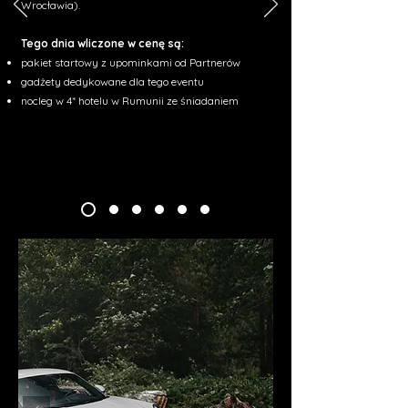
Wrocławia).
Tego dnia wliczone w cenę są:
pakiet startowy z upominkami od Partnerów
gadżety dedykowane dla tego eventu
nocleg w 4* hotelu w Rumunii ze śniadaniem