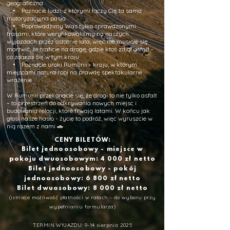
geograficzna
• Poznacie ludzi, z którymi łączy Cię ta sama
motoryzacyjna pasja
• Poprowadzimy Was tylko sprawdzonymi
trasami, które weryfikowaliśmy na naszych
wyjazdach przez ostatnie lata, więc nie musicie się
martwić, że traficie na drogę, gdzie ktoś zdjął asfalt -
co zdarza się w tym kraju
• Poznacie uroki Rumunii - kraju, w którym
miejscami natura robi na prawdę spektakularne
wrażenie
W Rumunii przekonacie się, że drogi to nie tylko asfalt
– to przestrzeń do odkrywania nowych miejsc i
budowania relacji, które trwają latami. W końcu jak
głosi nasze hasło - życie to podróż, więc wyruszcie w
nią razem z nami 🚗
CENY BILETÓW:
Bilet jednoosobowy -
miejsce
w
pokoju dwuosobowym
: 4 0
00 zł netto
Bilet jednoosobowy - pokój
jednoosobowy: 6 8
00 zł netto
Bilet dwuosobowy
:
8 0
00 zł netto
(istnieje możliwość płatności w ratach - do wyboru przy
wypełnianiu formularza)
TERMIN WYJAZDU: 9-14 sierpnia 2025