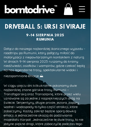
DRIVEBALL 5: URSI SI VIRAJE
9-14 SIERPNIA 2025
RUMUNIA
Dołącz do naszego najbardziej ikonicznego wyjazdu -
roadtripu po Rumunii, który połączy miłość do
motoryzacji z niepowtarzalnym kontaktem z naturą.
W dniach 9-14 sierpnia 2025 ruszamy do krainy
niedźwiedzi, osiołków i wampirów, gdzie czekać będą
na nas legendarne trasy, spektakularne widoki i
niezapomniane emocje ⛰️
W ciągu pięciu dni kilkukrotnie pokonamy dwie
najbardziej znane górskie trasy Rumunii –
Transfogarską oraz Transalpinę, które przez wielu
uznawane są za jedne z najpiękniejszych dróg na
świecie. Serpentyny, długie proste, jeziora, zapory
wodne i wodospady to tylko część atrakcji, które
zobaczymy. Każdy zakręt będzie sporą dawką
emocji, a jednocześnie okazją do podziwiania
majestatu Karpat. Jednocześnie te dwie trasy, to nie
jedyne piękne drogi, które zobaczycie podczas tego