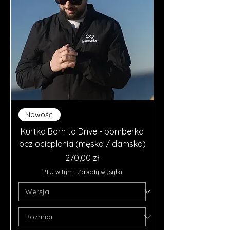
Nowość!
Kurtka Born to Drive - bomberka
bez ocieplenia (męska / damska)
Cena
270,00 zł
PTU w tym
|
Zasady wysyłki