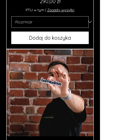
Cena
290,00 zł
PTU w tym
|
Zasady wysyłki
Dodaj do koszyka