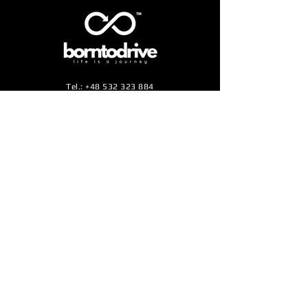
Tel.:
+48 532 323 884
E-mail:
info@borntodrive.pl
Adres do korespondencji w Polsce:
ul. Oleska 149, 45-231 Opole
Adres do korespondencji Słowacja:
Zelená 2C/X3, 97404 Banská Bystrica
Zapisz się na naszą listę mailingową, żeby
pozostawać na bieżąco z naszymi działaniami
Subskrybuj
Markę Born to Drive™ napędza Business Support
Center sp. z o.o. oraz SiS Modern Technologies s.r.o.