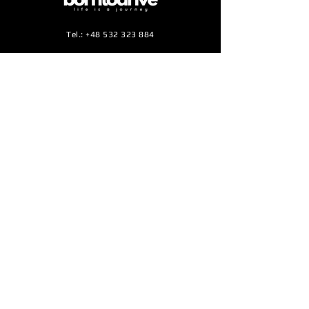
Tel.:
+48 532 323 884
E-mail:
info@borntodrive.pl
Adres do korespondencji w Polsce:
ul. Oleska 149, 45-231 Opole
Adres do korespondencji Słowacja:
Zelená 2C/X3, 97404 Banská Bystrica
Zapisz się na naszą listę mailingową, żeby
pozostawać na bieżąco z naszymi działaniami
Subskrybuj
Markę Born to Drive™ napędza Business Support
Center sp. z o.o. oraz SiS Modern Technologies s.r.o.
Polityka prywatności
Regulamin sklepu
© 2023 SiS Modern Technologies s.r.o.